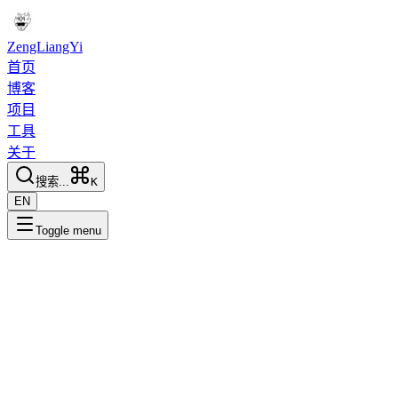
ZengLiangYi
首页
博客
项目
工具
关于
搜索...
K
EN
Toggle menu