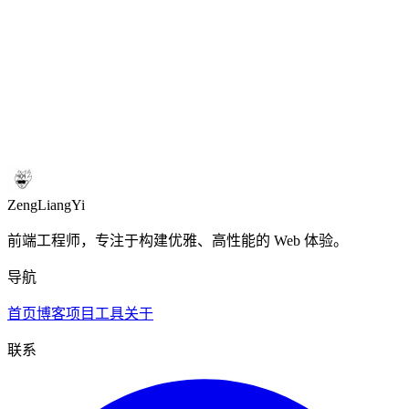
/
/
Email
URL
IP
Phone (CN)
Date
测试文本
匹配结果
(
2
)
Contact us at
hello@example.com
or
support@test.org
for help.
Visit https://example.com or call 13800138000.
ZengLiangYi
前端工程师，专注于构建优雅、高性能的 Web 体验。
导航
首页
博客
项目
工具
关于
联系