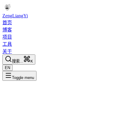
ZengLiangYi
首页
博客
项目
工具
关于
搜索...
K
EN
Toggle menu