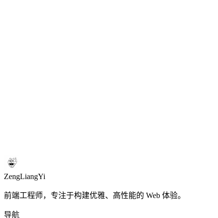
r
34
g
197
b
94
HEX
#22C55E
RGB
rgb(34, 197, 94)
HSL
hsl(142, 71%, 45%)
对比度预览
白色文字
黑色文字
ZengLiangYi
前端工程师，专注于构建优雅、高性能的 Web 体验。
导航