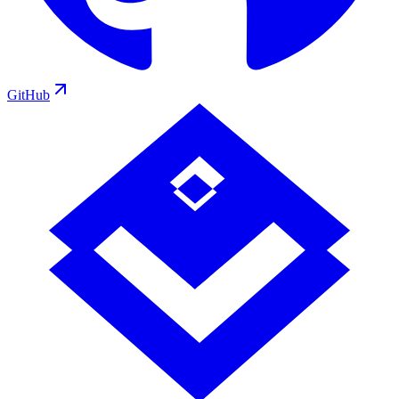
GitHub