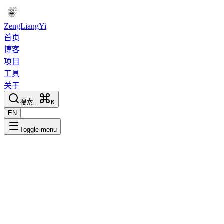
ZengLiangYi
首页
博客
项目
工具
关于
搜索...
K
EN
Toggle menu