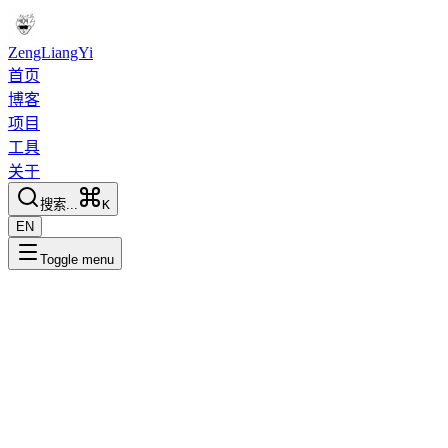
ZengLiangYi
首页
博客
项目
工具
关于
搜索...
K
EN
Toggle menu